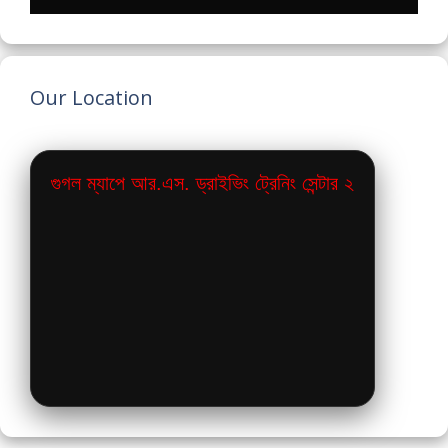
Our Location
গুগল ম্যাপে আর.এস. ড্রাইভিং ট্রেনিং সেন্টার ২