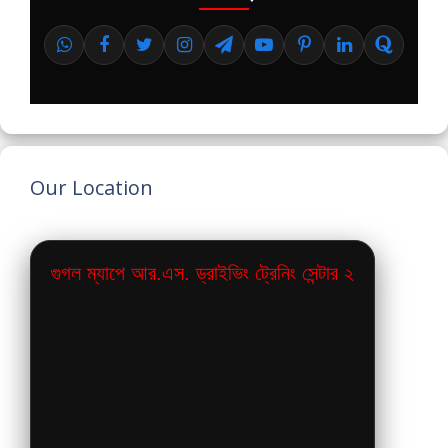
Our Location
গুগল ম্যাপে আর.এস. ড্রাইভিং ট্রেনিং সেন্টার ২