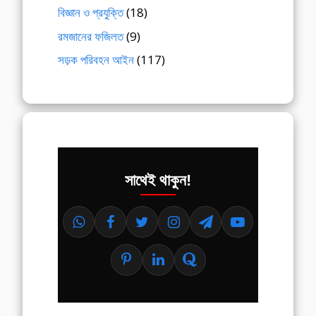
বিজ্ঞান ও প্রযুক্তি
(18)
রমজানের ফজিলত
(9)
সড়ক পরিবহন আইন
(117)
সাথেই থাকুন!