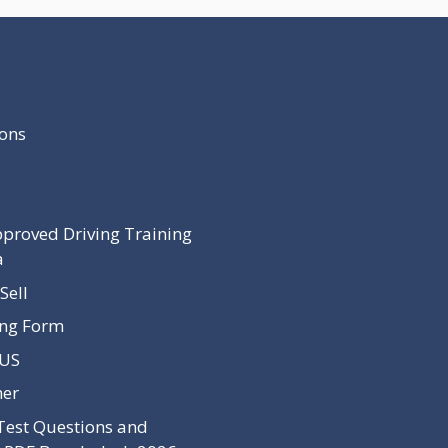
Recent Post
ons
proved Driving Training
a
Sell
ing Form
 US
mer
Test Questions and