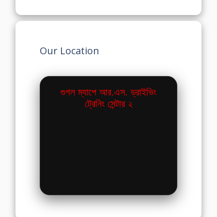
Our Location
গুগল ম্যাপে আর.এস. ড্রাইভিং
ট্রেনিং সেন্টার ২