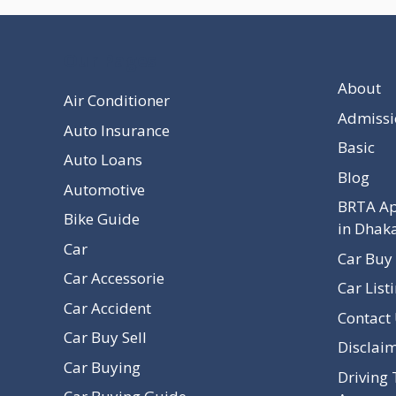
Our Pages
About
Air Conditioner
Admissi
Auto Insurance
Basic
Auto Loans
Blog
Automotive
BRTA Ap
Bike Guide
in Dhak
Car
Car Buy 
Car Accessorie
Car List
Car Accident
Contact
Car Buy Sell
Disclai
Car Buying
Driving 