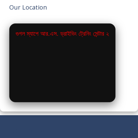
Our Location
গুগল ম্যাপে আর.এস. ড্রাইভিং ট্রেনিং সেন্টার ২
Our Pages