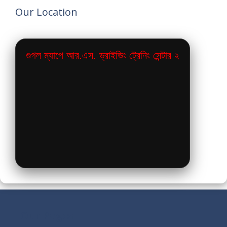
Our Location
গুগল ম্যাপে আর.এস. ড্রাইভিং ট্রেনিং সেন্টার ২
Our Pages