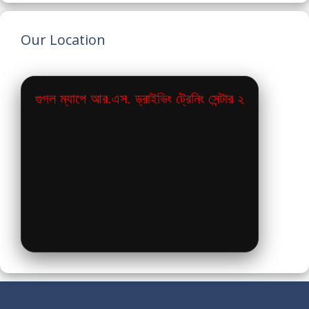
Our Location
গুগল ম্যাপে আর.এস. ড্রাইভিং ট্রেনিং সেন্টার ২