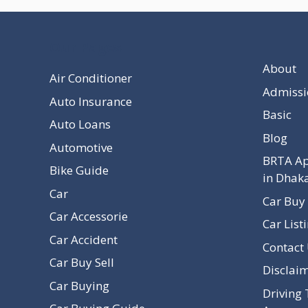
Our Pages
About
Air Conditioner
Admissi
Auto Insurance
Basic
Auto Loans
Blog
Automotive
BRTA Ap
Bike Guide
in Dhak
Car
Car Buy 
Car Accessorie
Car List
Car Accident
Contact
Car Buy Sell
Disclai
Car Buying
Driving 