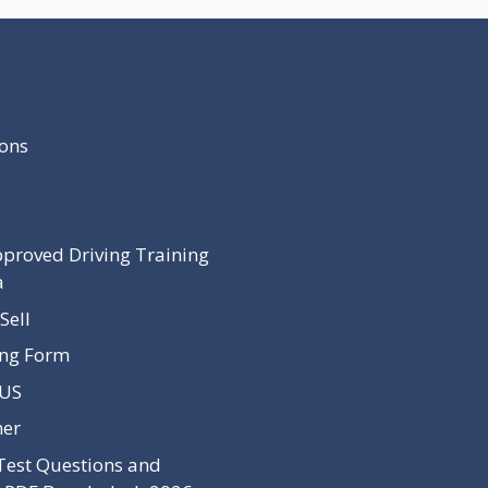
Recent Post
ons
proved Driving Training
a
Sell
ing Form
 US
mer
Test Questions and