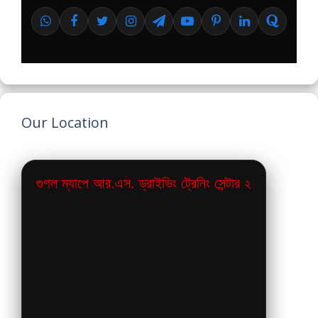
Our Location
গুগল ম্যাপে আর.এস. ড্রাইভিং ট্রেনিং সেন্টার ২