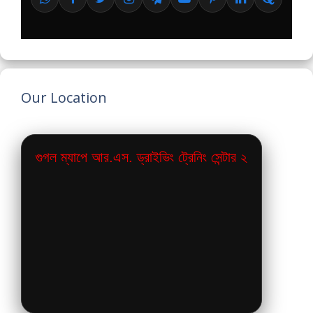
Our Location
গুগল ম্যাপে আর.এস. ড্রাইভিং ট্রেনিং সেন্টার ২