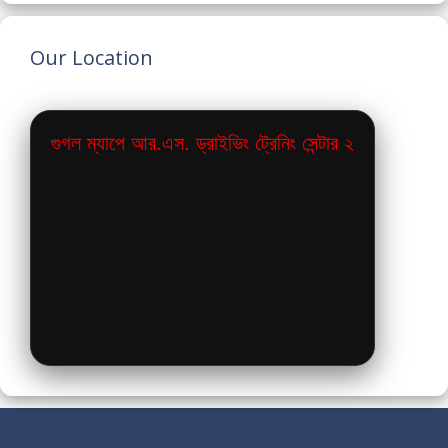
Our Location
গুগল ম্যাপে আর.এস. ড্রাইভিং ট্রেনিং সেন্টার ২