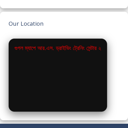
Our Location
গুগল ম্যাপে আর.এস. ড্রাইভিং ট্রেনিং সেন্টার ২