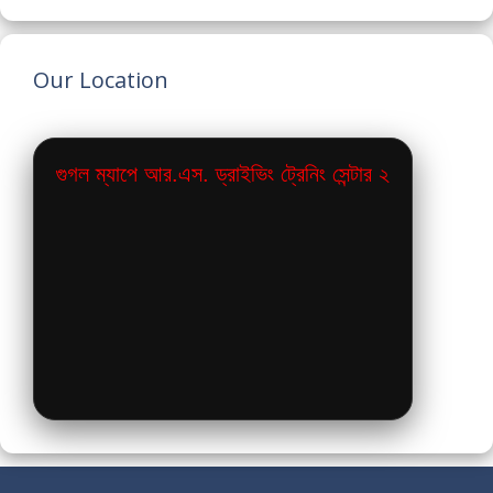
Our Location
গুগল ম্যাপে আর.এস. ড্রাইভিং ট্রেনিং সেন্টার ২