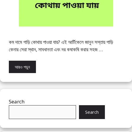
কম দামে গাড়ি কোথায় পাওয়া যায়? এই আর্টিকেলে জানুন সস্তায় গাড়ি
কেনার সেরা স্থান, সাবধানতা এবং দর কষাকষি করার সহজ …
আরও পড়ুন
Search
Search