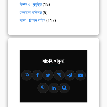
বিজ্ঞান ও প্রযুক্তি
(18)
রমজানের ফজিলত
(9)
সড়ক পরিবহন আইন
(117)
সাথেই থাকুন!