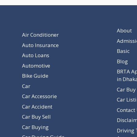
Our Pages
About
Air Conditioner
Admissi
Auto Insurance
Basic
Auto Loans
Blog
Automotive
BRTA Ap
Bike Guide
in Dhak
Car
Car Buy 
Car Accessorie
Car List
Car Accident
Contact
Car Buy Sell
Disclai
Car Buying
Driving 