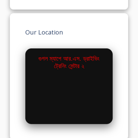
Our Location
গুগল ম্যাপে আর.এস. ড্রাইভিং
ট্রেনিং সেন্টার ২