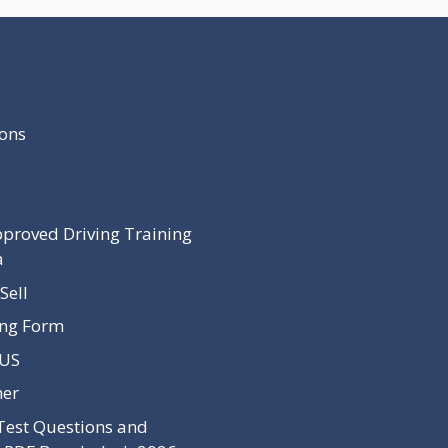
Recent Post
ons
proved Driving Training
a
Sell
ing Form
 US
mer
Test Questions and