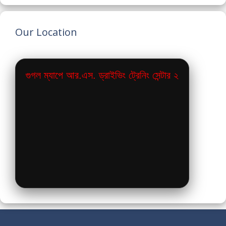
Our Location
গুগল ম্যাপে আর.এস. ড্রাইভিং ট্রেনিং সেন্টার ২