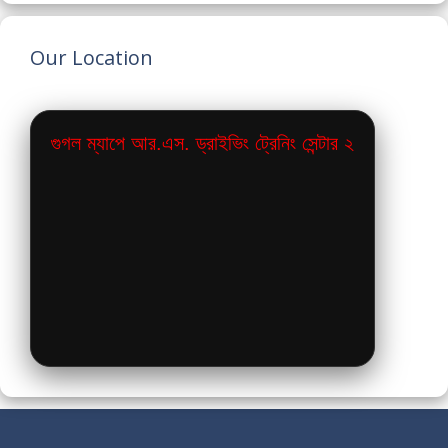
Our Location
গুগল ম্যাপে আর.এস. ড্রাইভিং ট্রেনিং সেন্টার ২