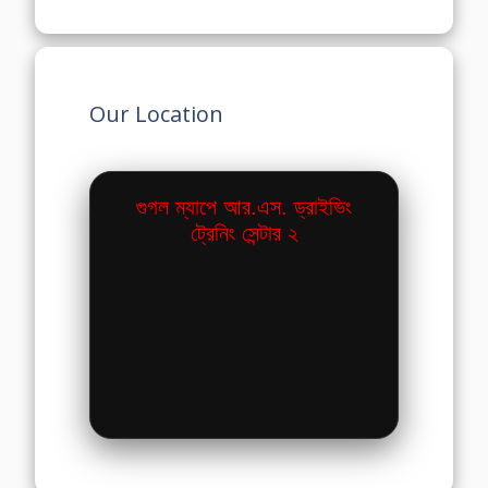
Our Location
গুগল ম্যাপে আর.এস. ড্রাইভিং
ট্রেনিং সেন্টার ২