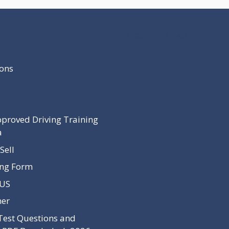
Recent Post
ons
proved Driving Training
a
Sell
ing Form
 US
mer
Test Questions and