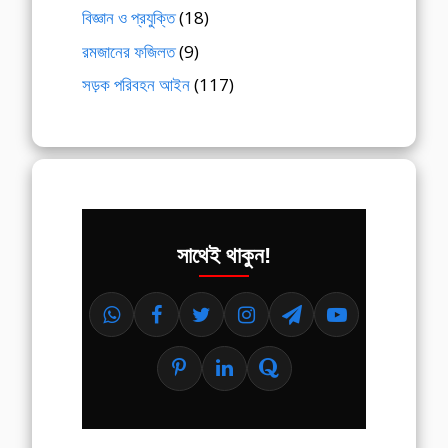
বিজ্ঞান ও প্রযুক্তি
(18)
রমজানের ফজিলত
(9)
সড়ক পরিবহন আইন
(117)
সাথেই থাকুন!