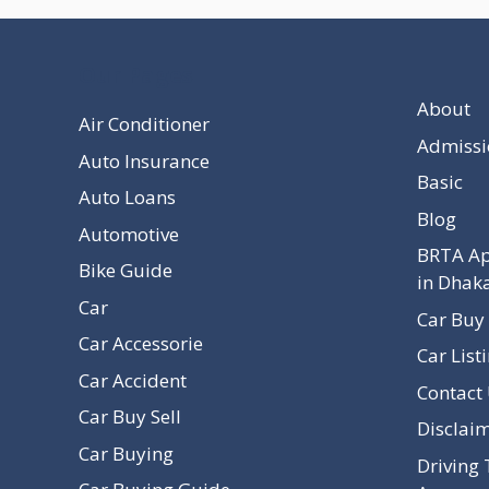
Our Pages
About
Air Conditioner
Admissi
Auto Insurance
Basic
Auto Loans
Blog
Automotive
BRTA Ap
Bike Guide
in Dhak
Car
Car Buy 
Car Accessorie
Car List
Car Accident
Contact
Car Buy Sell
Disclai
Car Buying
Driving 