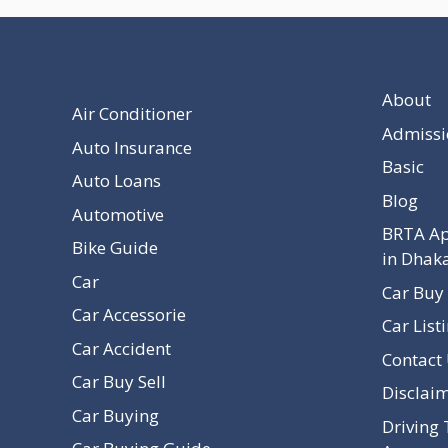
Our Pages
About
Air Conditioner
Admissi
Auto Insurance
Basic
Auto Loans
Blog
Automotive
BRTA Ap
Bike Guide
in Dhak
Car
Car Buy 
Car Accessorie
Car List
Car Accident
Contact
Car Buy Sell
Disclai
Car Buying
Driving 