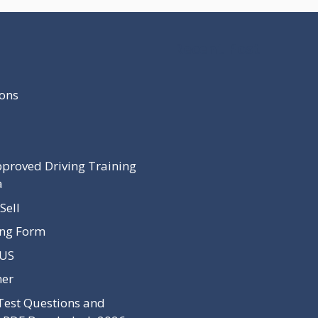
Recent Post
ons
proved Driving Training
a
Sell
ing Form
 US
mer
Test Questions and