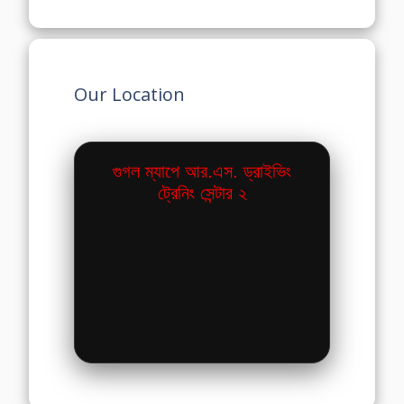
Our Location
গুগল ম্যাপে আর.এস. ড্রাইভিং
ট্রেনিং সেন্টার ২