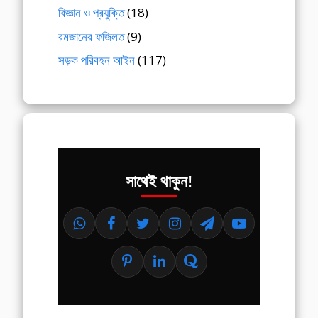
বিজ্ঞান ও প্রযুক্তি
(18)
রমজানের ফজিলত
(9)
সড়ক পরিবহন আইন
(117)
সাথেই থাকুন!