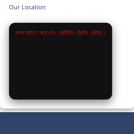
Our Location
গুগল ম্যাপে আর.এস. ড্রাইভিং ট্রেনিং সেন্টার ২
Our Pages