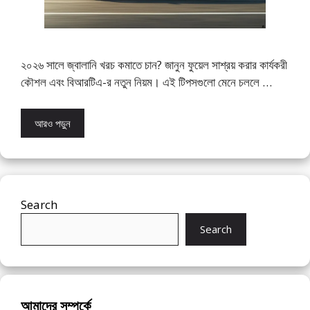
২০২৬ সালে জ্বালানি খরচ কমাতে চান? জানুন ফুয়েল সাশ্রয় করার কার্যকরী
কৌশল এবং বিআরটিএ-র নতুন নিয়ম। এই টিপসগুলো মেনে চললে …
আরও পড়ুন
Search
Search
আমাদের সম্পর্কে