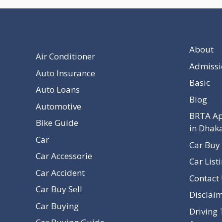
Our Pages
About
Air Conditioner
Admissi
Auto Insurance
Basic
Auto Loans
Blog
Automotive
BRTA Ap
Bike Guide
in Dhak
Car
Car Buy 
Car Accessorie
Car List
Car Accident
Contact
Car Buy Sell
Disclai
Car Buying
Driving 