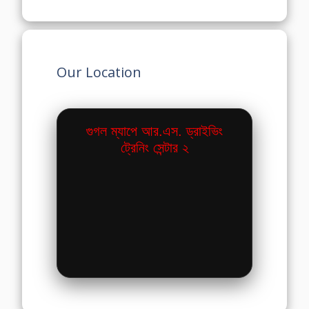
Our Location
গুগল ম্যাপে আর.এস. ড্রাইভিং
ট্রেনিং সেন্টার ২