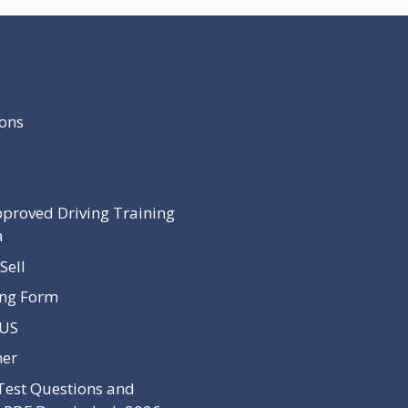
Recent Post
ons
proved Driving Training
a
Sell
ing Form
 US
mer
Test Questions and