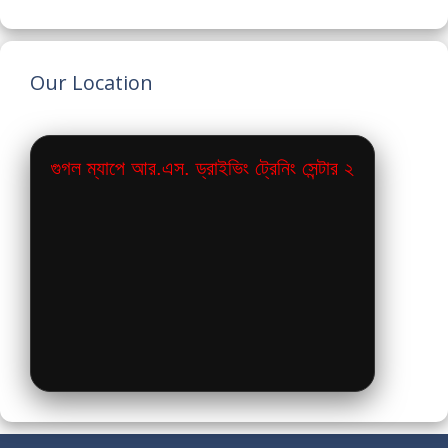
Our Location
গুগল ম্যাপে আর.এস. ড্রাইভিং ট্রেনিং সেন্টার ২