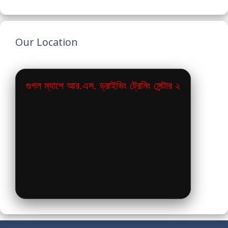
Our Location
গুগল ম্যাপে আর.এস. ড্রাইভিং ট্রেনিং সেন্টার ২