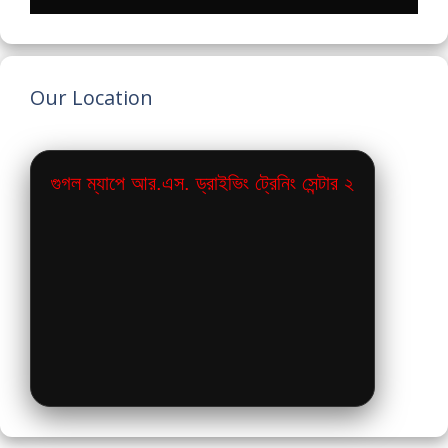
Our Location
গুগল ম্যাপে আর.এস. ড্রাইভিং ট্রেনিং সেন্টার ২