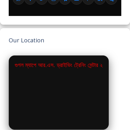
Our Location
গুগল ম্যাপে আর.এস. ড্রাইভিং ট্রেনিং সেন্টার ২