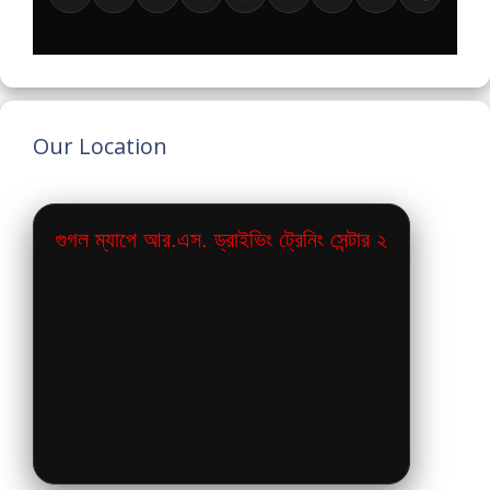
Our Location
গুগল ম্যাপে আর.এস. ড্রাইভিং ট্রেনিং সেন্টার ২