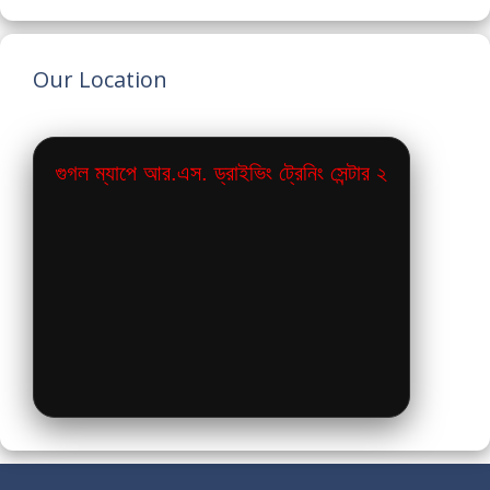
Our Location
গুগল ম্যাপে আর.এস. ড্রাইভিং ট্রেনিং সেন্টার ২