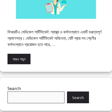
বিআরটিএ মেডিকেল সার্টিফিকেট: স্বাস্থ্য ও কর্মসংস্থানে একটি গুরুত্বপূর্ণ
প্রমাণপত্র। মেডিকেল সার্টিফিকেট অধিনেতা, যেটি প্রায় সব শ্রেণীর
কর্মসংস্থানে প্রয়োজন হতে পারে, …
আরও পড়ুন
Search
Search