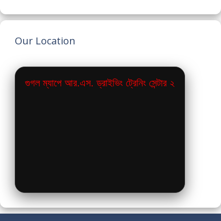
Our Location
গুগল ম্যাপে আর.এস. ড্রাইভিং ট্রেনিং সেন্টার ২