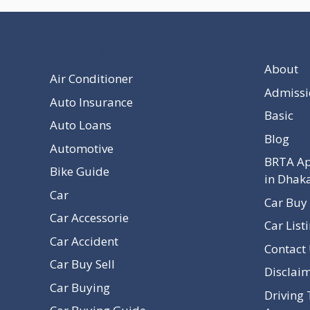
Our Pages
About
Air Conditioner
Admissi
Auto Insurance
Basic
Auto Loans
Blog
Automotive
BRTA Ap
Bike Guide
in Dhak
Car
Car Buy 
Car Accessorie
Car List
Car Accident
Contact
Car Buy Sell
Disclai
Car Buying
Driving 