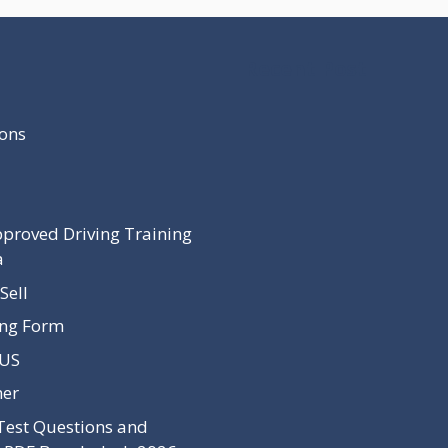
Recent Post
ons
proved Driving Training
a
Sell
ing Form
 US
mer
Test Questions and