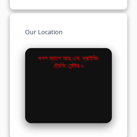
Our Location
গুগল ম্যাপে আর.এস. ড্রাইভিং
ট্রেনিং সেন্টার ২