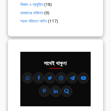
বিজ্ঞান ও প্রযুক্তি
(18)
রমজানের ফজিলত
(9)
সড়ক পরিবহন আইন
(117)
সাথেই থাকুন!