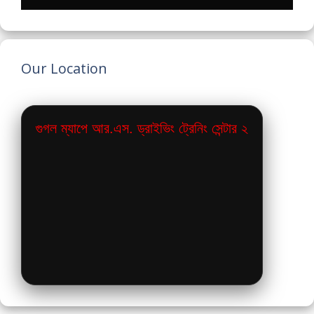
Our Location
গুগল ম্যাপে আর.এস. ড্রাইভিং ট্রেনিং সেন্টার ২