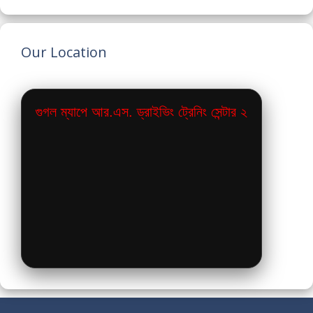
Our Location
গুগল ম্যাপে আর.এস. ড্রাইভিং ট্রেনিং সেন্টার ২