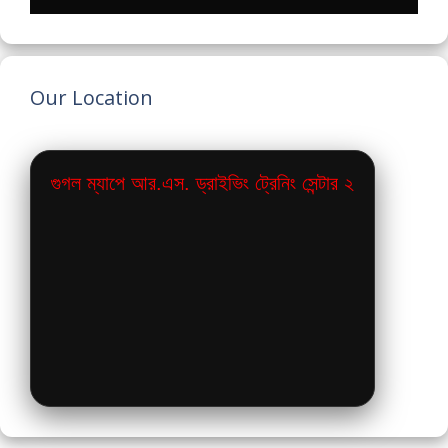
Our Location
গুগল ম্যাপে আর.এস. ড্রাইভিং ট্রেনিং সেন্টার ২