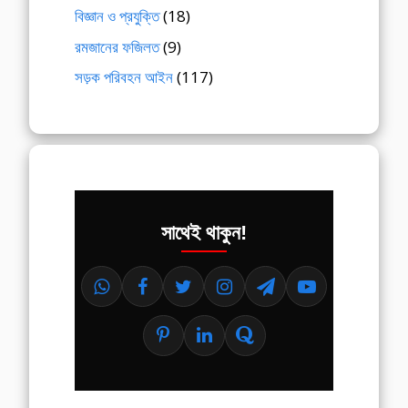
বিজ্ঞান ও প্রযুক্তি
(18)
রমজানের ফজিলত
(9)
সড়ক পরিবহন আইন
(117)
সাথেই থাকুন!