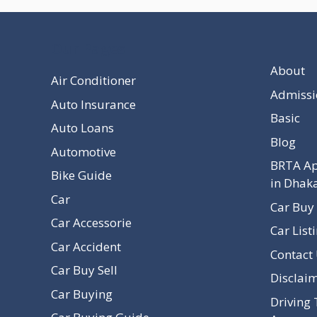
Our Pages
About
Air Conditioner
Admissi
Auto Insurance
Basic
Auto Loans
Blog
Automotive
BRTA Ap
Bike Guide
in Dhak
Car
Car Buy 
Car Accessorie
Car List
Car Accident
Contact
Car Buy Sell
Disclai
Car Buying
Driving 