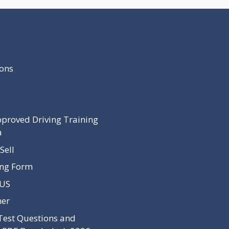
Recent Post
ons
proved Driving Training
a
Sell
ing Form
 US
mer
Test Questions and