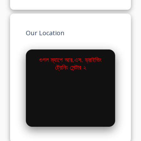
Our Location
গুগল ম্যাপে আর.এস. ড্রাইভিং
ট্রেনিং সেন্টার ২