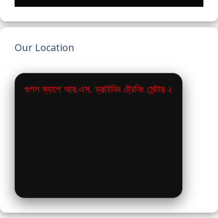
Our Location
গুগল ম্যাপে আর.এস. ড্রাইভিং ট্রেনিং সেন্টার ২