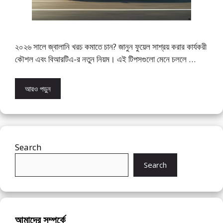
২০২৬ সালে জ্বালানি খরচ কমাতে চান? জানুন ফুয়েল সাশ্রয় করার কার্যকরী
কৌশল এবং বিআরটিএ-র নতুন নিয়ম। এই টিপসগুলো মেনে চললে …
আরও পড়ুন
Search
Search
আমাদের সম্পর্কে