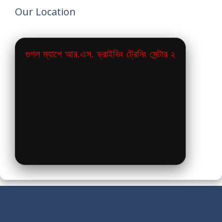
Our Location
গুগল ম্যাপে আর.এস. ড্রাইভিং ট্রেনিং সেন্টার ২
Our Pages