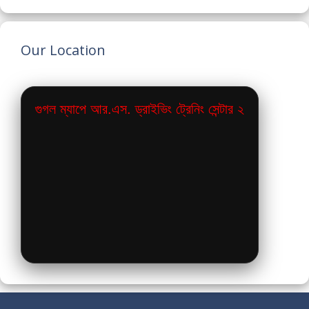
Our Location
গুগল ম্যাপে আর.এস. ড্রাইভিং ট্রেনিং সেন্টার ২