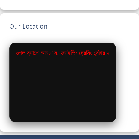
Our Location
গুগল ম্যাপে আর.এস. ড্রাইভিং ট্রেনিং সেন্টার ২