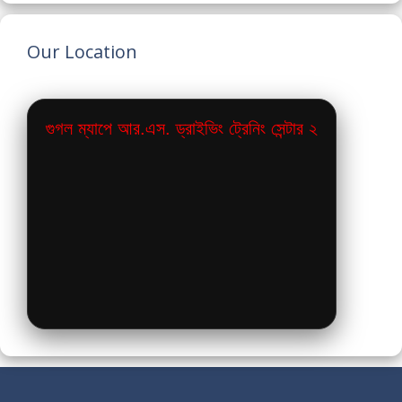
Our Location
গুগল ম্যাপে আর.এস. ড্রাইভিং ট্রেনিং সেন্টার ২