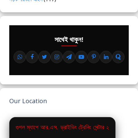
সাথেই থাকুন!
Our Location
গুগল ম্যাপে আর.এস. ড্রাইভিং ট্রেনিং সেন্টার ২