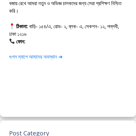
বজায় রেখে আমরা নতুন ও অভিজ্ঞ চালকদের জন্য সেরা প্রশিক্ষণ নিশ্চিত
করি।
ঠিকানা:
বাড়ি- ১৫৪/এ, রোড- ২, ব্লক- এ, সেকশন- ১২, পল্লবী,
ঢাকা ১২১৬
ফোন:
01675-565222
গুগল ম্যাপে আমাদের অবস্থান ➔
Post Category