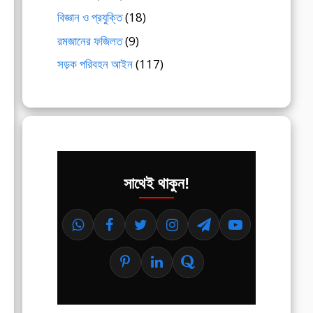
বিজ্ঞান ও প্রযুক্তি
(18)
রমজানের ফজিলত
(9)
সড়ক পরিবহন আইন
(117)
সাথেই থাকুন!