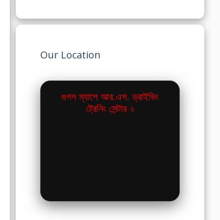
Our Location
গুগল ম্যাপে আর.এস. ড্রাইভিং
ট্রেনিং সেন্টার ২