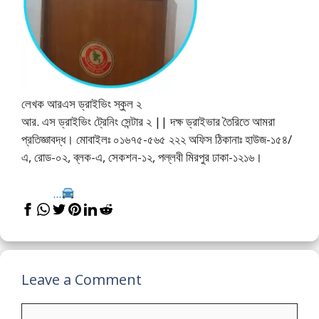
লেখক আরএস ড্রাইভিং স্কুল ২
আর. এস ড্রাইভিং ট্রেনিং সেন্টার ২ || দক্ষ ড্রাইভার তৈরিতে আমরা
প্রতিজ্ঞাবদ্ধ। মোবাইলঃ ০১৬৭৫-৫৬৫ ২২২ অফিস ঠিকানাঃ হাউজ-১৫৪/
এ, রোড-০২, ব্লক-এ, সেকশন-১২, পল্লবী মিরপুর ঢাকা-১২১৬।
...
Leave a Comment
Comment