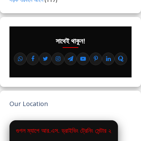
সাথেই থাকুন!
Our Location
গুগল ম্যাপে আর.এস. ড্রাইভিং ট্রেনিং সেন্টার ২