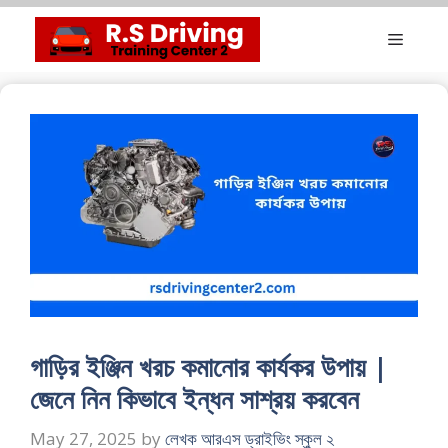
Skip
Menu
to
content
গাড়ির ইঞ্জিন খরচ কমানোর কার্যকর উপায় |
জেনে নিন কিভাবে ইন্ধন সাশ্রয় করবেন
May 27, 2025
by
লেখক আরএস ড্রাইভিং স্কুল ২