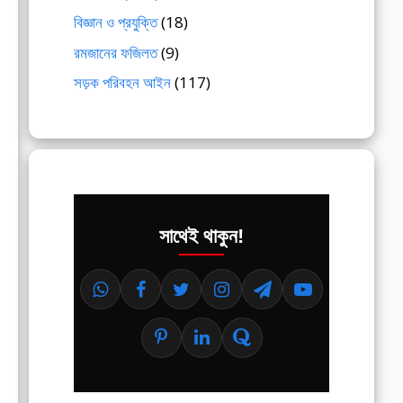
বিজ্ঞান ও প্রযুক্তি
(18)
রমজানের ফজিলত
(9)
সড়ক পরিবহন আইন
(117)
সাথেই থাকুন!