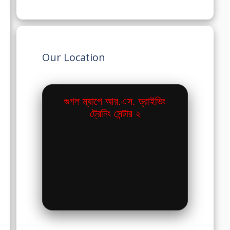
Our Location
গুগল ম্যাপে আর.এস. ড্রাইভিং
ট্রেনিং সেন্টার ২