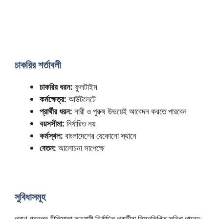
চাকরির শর্তাবলী
চাকরির ধরন:
ফুলটাইম
কর্মক্ষেত্র:
আউটলেটে
প্রার্থীর ধরন:
নারী ও পুরুষ উভয়েই আবেদন করতে পারবেন
বয়সসীমা:
নির্ধারিত নয়
কর্মস্থল:
বাংলাদেশের যেকোনো স্থানে
বেতন:
আলোচনা সাপেক্ষে
সুবিধাসমূহ
প্রাণ গ্রুপের নীতিমালা অনুযায়ী নির্বাচিত প্রার্থীরা নিম্নলিখিত সুবিধা পাবেন: